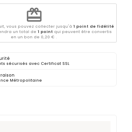
redeem
it, vous pouvez collecter jusqu'à
1
point de fidélité
iendra un total de
1
point
qui peuvent être convertis
en un bon de
0,20 €
.
urité
ts sécurisés avec Certificat SSL
vraison
ance Métropolitaine