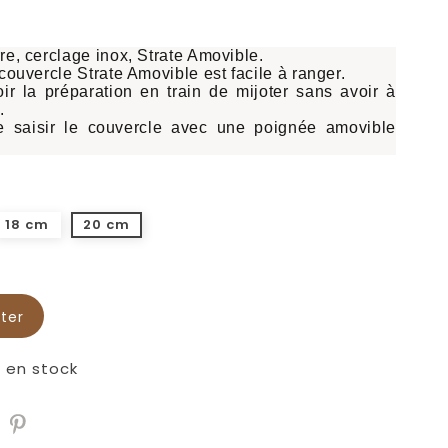
re
, cerclage
inox
,
Strate Amovible
.
 couvercle Strate Amovible est facile à ranger.
oir la préparation en train de mijoter sans avoir à
.
e saisir le couvercle avec une
poignée amovible
18 cm
20 cm
ter
s en stock