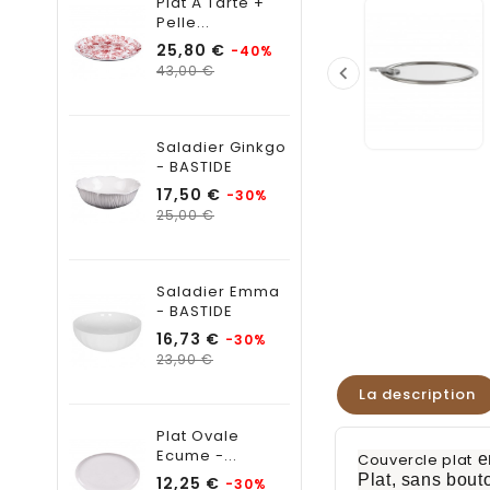
Plat À Tarte +
Pelle...
Prix
25,80 €
-40%
Prix

43,00 €
habituel
Saladier Ginkgo
- BASTIDE
Prix
17,50 €
-30%
Prix
25,00 €
habituel
Saladier Emma
- BASTIDE
Prix
16,73 €
-30%
Prix
23,90 €
habituel
La description
Plat Ovale
Ecume -...
Couvercle plat
e
Plat, sans bouto
Prix
12,25 €
-30%