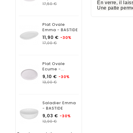
En verre, il lai
Prix
17,50 €
Une patte perme
habituel
Plat Ovale
Emma - BASTIDE
Prix
11,90 €
-30%
Prix
17,00 €
habituel
Plat Ovale
Ecume -...
Prix
9,10 €
-30%
Prix
13,00 €
habituel
Saladier Emma
- BASTIDE
Prix
9,03 €
-30%
Prix
12,90 €
habituel