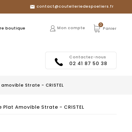
contact@coutelleriedespoeliers.fr

0
Mon compte
re boutique
Panier
Contactez-nous
02 41 87 50 38
 amovible Strate - CRISTEL
e Plat Amovible Strate - CRISTEL