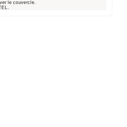
ever le couvercle.
TEL
.