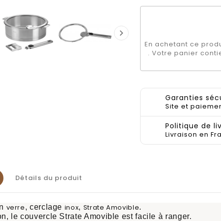

En achetant ce produ
. Votre panier cont
Garanties séc
Site et paiemen
Politique de li
Livraison en Fr
Détails du produit
n
verre
, cerclage
inox
,
Strate Amovible
.
n, le couvercle Strate Amovible est facile à ranger.