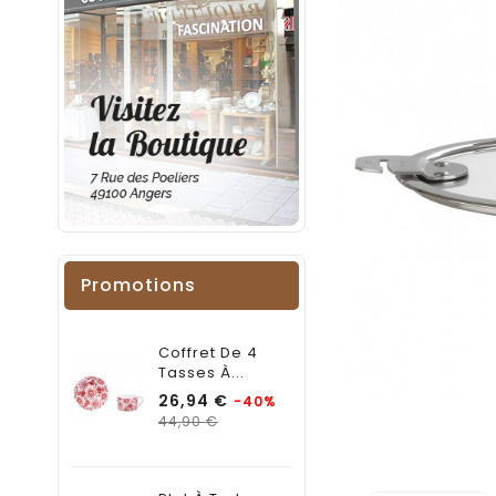
Promotions
Coffret De 4
Tasses À...
Prix
26,94 €
-40%
Prix
44,90 €
habituel