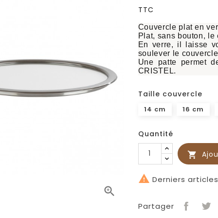
TTC
Couvercle plat
en
ver
Plat, sans bouton, le
En verre, il laisse v
soulever le couvercle
Une patte permet d
CRISTEL
.
Taille couvercle
14 cm
16 cm
Quantité
Ajou


Derniers article

Partager