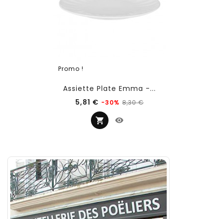
Promo !
Assiette Plate Emma -...
Prix
Prix
5,81 €
8,30 €
-30%
habituel