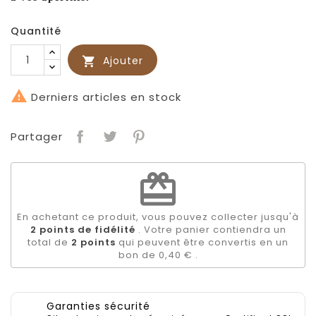
Quantité
Ajouter


Derniers articles en stock
Partager
redeem
En achetant ce produit, vous pouvez collecter jusqu'à
2
points de fidélité
. Votre panier contiendra un
total de
2
points
qui peuvent être convertis en un
bon de
0,40 €
.
Garanties sécurité