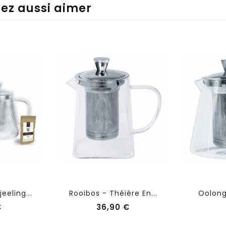
iez aussi aimer
eeling...
Rooibos - Théière En...
Oolong 
Prix
Prix
€
36,90 €