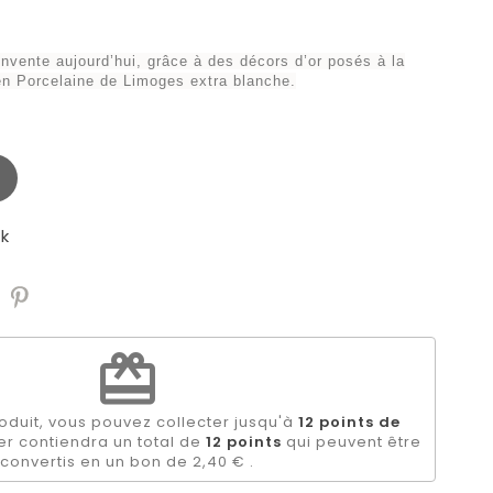
nvente aujourd’hui, grâce à des décors d’or posés à la
n Porcelaine de Limoges extra blanche.
k
redeem
oduit, vous pouvez collecter jusqu'à
12
points de
er contiendra un total de
12
points
qui peuvent être
convertis en un bon de
2,40 €
.