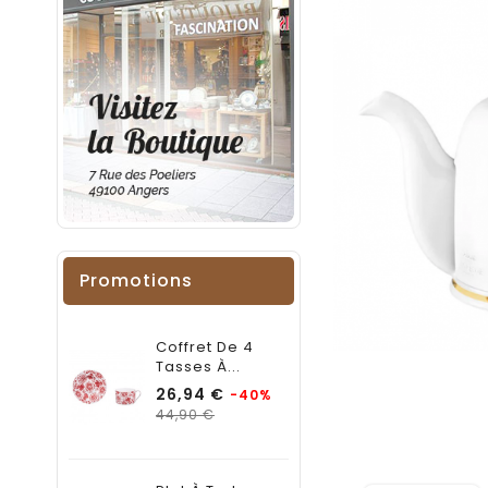
Promotions
Coffret De 4
Tasses À...
Prix
26,94 €
-40%
Prix
44,90 €
habituel