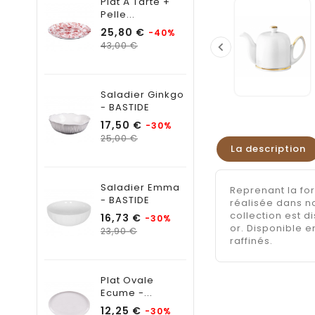
Plat À Tarte +
Pelle...
Prix
25,80 €
-40%
Prix

43,00 €
habituel
Saladier Ginkgo
- BASTIDE
Prix
17,50 €
-30%
Prix
25,00 €
La description
habituel
Saladier Emma
Reprenant la fo
- BASTIDE
réalisée dans no
collection est 
Prix
16,73 €
-30%
or. Disponible e
Prix
23,90 €
raffinés.
habituel
Plat Ovale
Ecume -...
Prix
12,25 €
-30%