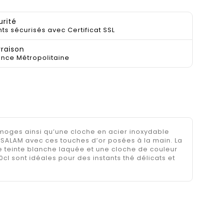
urité
ts sécurisés avec Certificat SSL
vraison
ance Métropolitaine
moges ainsi qu’une cloche en acier inoxydable
ne SALAM avec ces touches d’or posées à la main. La
e teinte blanche laquée et une cloche de couleur
cl sont idéales pour des instants thé délicats et