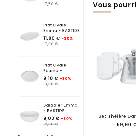
Vous pourr
Prix
17,50 €
habituel
Plat Ovale
Emma - BASTIDE
Prix
11,90 €
-30%
Prix
17,00 €
habituel
Plat Ovale
Ecume -...
Prix
9,10 €
-30%
Prix
13,00 €
habituel
Saladier Emma
- BASTIDE
Set Théière Darj
Prix
9,03 €
-30%
Prix
12,90 €
59,90 
habituel