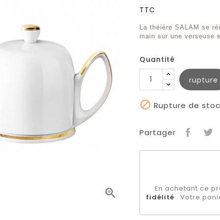
TTC
La théière SALAM se réi
main sur une verseuse e
Quantité
rupture

Rupture de stoc
Partager
En achetant ce pr

fidélité
. Votre pani