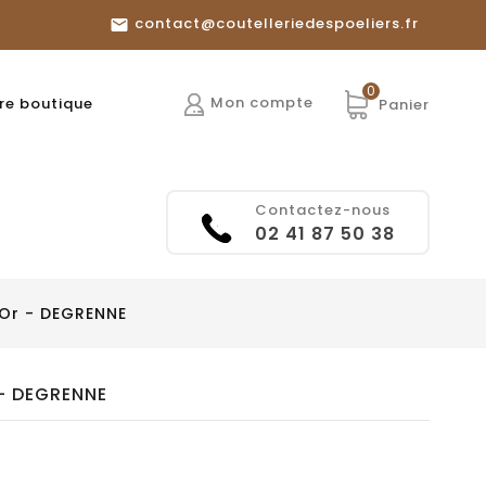
contact@coutelleriedespoeliers.fr

0
Mon compte
re boutique
Panier
Contactez-nous
02 41 87 50 38
 Or - DEGRENNE
 - DEGRENNE