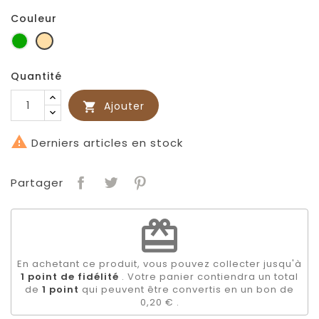
Couleur
Vert
Beige
foncé
Quantité
Ajouter


Derniers articles en stock
Partager
redeem
En achetant ce produit, vous pouvez collecter jusqu'à
1
point de fidélité
. Votre panier contiendra un total
de
1
point
qui peuvent être convertis en un bon de
0,20 €
.