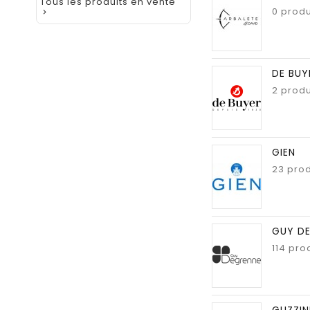
Tous les produits en vente
0 produ

DE BUY
2 produ
GIEN
23 prod
GUY D
114 pro
GUZZIN