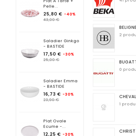
41 prod
Plat À Tarte +
Pelle...
Prix
25,80 €
-40%
Prix
43,00 €
habituel
BELIGN
2 produ
Saladier Ginkgo
- BASTIDE
Prix
17,50 €
-30%
Prix
25,00 €
BUGAT
habituel
0 produ
Saladier Emma
- BASTIDE
Prix
16,73 €
-30%
CHEVAL
Prix
23,90 €
1 produ
habituel
Plat Ovale
Ecume -...
CHRIST
Prix
12,25 €
-30%