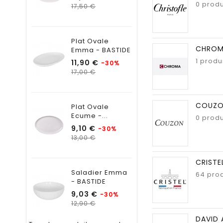
0 produ
Prix
17,50 €
habituel
Plat Ovale
CHRO
Emma - BASTIDE
1 produ
Prix
11,90 €
-30%
Prix
17,00 €
habituel
COUZ
Plat Ovale
Ecume -...
0 produ
Prix
9,10 €
-30%
Prix
13,00 €
habituel
CRISTE
Saladier Emma
64 prod
- BASTIDE
Prix
9,03 €
-30%
Prix
12,90 €
habituel
DAVID 