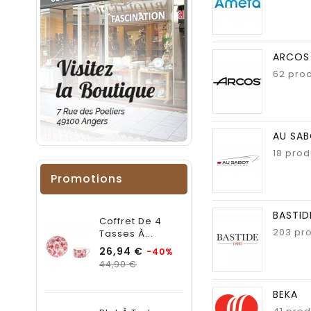
ARCOS
62 prod
AU SA
18 prod
Promotions
BASTID
Coffret De 4
203 pro
Tasses À...
Prix
26,94 €
-40%
Prix
44,90 €
habituel
BEKA