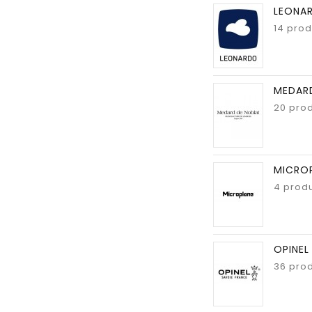
LEONA
14 prod
MEDAR
20 prod
MICRO
4 produ
OPINEL
36 prod