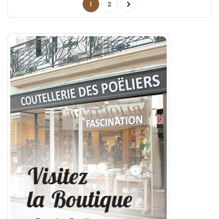

1
2